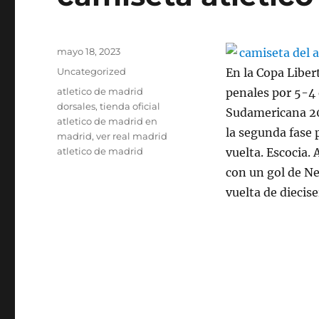
Publicado
mayo 18, 2023
el
Categorías
Uncategorized
En la Copa Liber
Etiquetas
atletico de madrid
penales por 5-4 
dorsales
,
tienda oficial
Sudamericana 20
atletico de madrid en
la segunda fase p
madrid
,
ver real madrid
atletico de madrid
vuelta. Escocia.
con un gol de Ne
vuelta de diecise