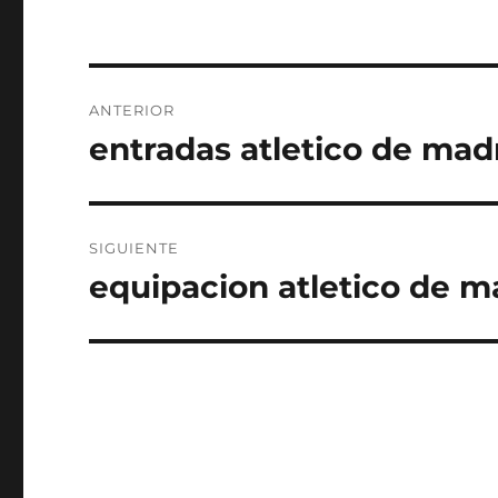
Navegación
ANTERIOR
de
entradas atletico de ma
Entrada
anterior:
entradas
SIGUIENTE
equipacion atletico de m
Entrada
siguiente: