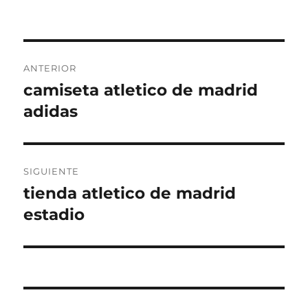
Navegación
ANTERIOR
de
camiseta atletico de madrid
Entrada
anterior:
adidas
entradas
SIGUIENTE
tienda atletico de madrid
Entrada
siguiente:
estadio