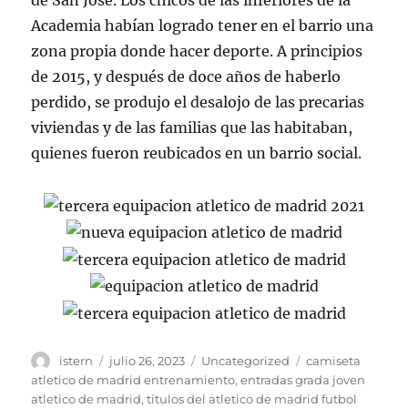
de San José. Los chicos de las inferiores de la
Academia habían logrado tener en el barrio una
zona propia donde hacer deporte. A principios
de 2015, y después de doce años de haberlo
perdido, se produjo el desalojo de las precarias
viviendas y de las familias que las habitaban,
quienes fueron reubicados en un barrio social.
Autor
Publicado
Categorías
Etiquetas
istern
julio 26, 2023
Uncategorized
camiseta
el
atletico de madrid entrenamiento
,
entradas grada joven
atletico de madrid
,
titulos del atletico de madrid futbol