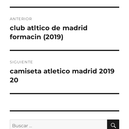
Navegación
ANTERIOR
de
club atltico de madrid
Entrada
anterior:
formacin (2019)
entradas
SIGUIENTE
camiseta atletico madrid 2019
Entrada
siguiente:
20
BU
Buscar