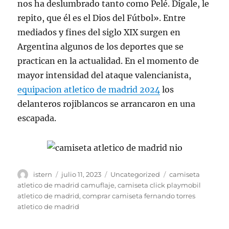
nos ha deslumbrado tanto como Pelé. Dígale, le
repito, que él es el Dios del Fútbol». Entre
mediados y fines del siglo XIX surgen en
Argentina algunos de los deportes que se
practican en la actualidad. En el momento de
mayor intensidad del ataque valencianista,
equipacion atletico de madrid 2024
los
delanteros rojiblancos se arrancaron en una
escapada.
Autor
Publicado
Categorías
Etiquetas
istern
julio 11, 2023
Uncategorized
camiseta
el
atletico de madrid camuflaje
,
camiseta click playmobil
atletico de madrid
,
comprar camiseta fernando torres
atletico de madrid