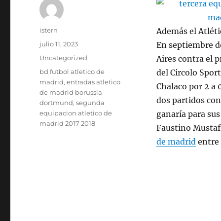
Autor
istern
Además el Atléti
Publicado
julio 11, 2023
En septiembre d
el
Categorías
Uncategorized
Aires contra el p
Etiquetas
bd futbol atletico de
del Circolo Sport
madrid
,
entradas atletico
Chalaco por 2 a 
de madrid borussia
dos partidos con
dortmund
,
segunda
equipacion atletico de
ganaría para sus
madrid 2017 2018
Faustino Mustaf
de madrid
entre 