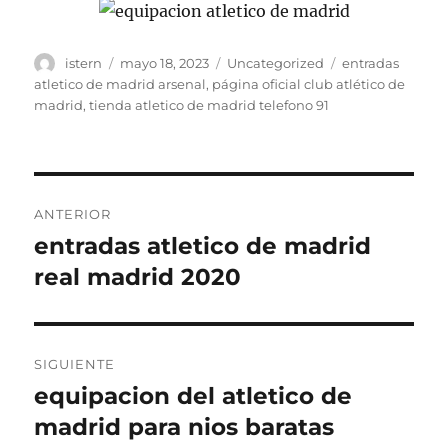
Autor
Publicado
Categorías
Etiquetas
istern
mayo 18, 2023
Uncategorized
entradas
el
atletico de madrid arsenal
,
página oficial club atlético de
madrid
,
tienda atletico de madrid telefono 91
Navegación
ANTERIOR
de
entradas atletico de madrid
Entrada
anterior:
real madrid 2020
entradas
SIGUIENTE
equipacion del atletico de
Entrada
siguiente:
madrid para nios baratas