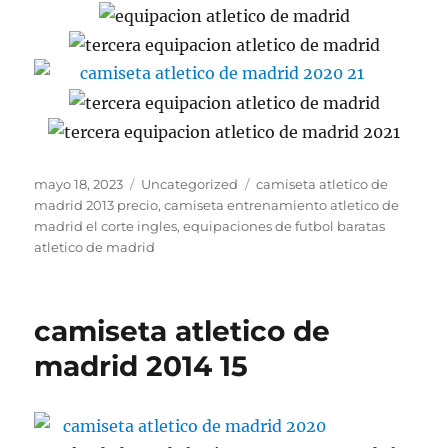
Publicado
Categorías
Etiquetas
mayo 18, 2023
Uncategorized
camiseta atletico de
el
madrid 2013 precio
,
camiseta entrenamiento atletico de
madrid el corte ingles
,
equipaciones de futbol baratas
atletico de madrid
camiseta atletico de
madrid 2014 15