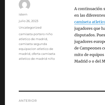
A continuación s
Autor
istern
en las diferente
Publicado
julio 26, 2023
camiseta atletic
el
Categorías
Uncategorized
jugadores que ha
Etiquetas
camiseta portero niño
disputados. Pue
atletico de madrid
,
jugadores europe
camiseta segunda
de Campeones con
equipacion atletico de
madrid
,
oferta camiseta
mito de equipos 
atletico de madrid niño
Madrid o o del M
Navegación
ANTERIOR