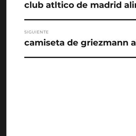
de
club atltico de madrid al
Entrada
anterior:
entradas
SIGUIENTE
camiseta de griezmann a
Entrada
siguiente: