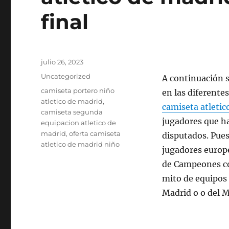
final
Publicado
julio 26, 2023
el
Categorías
Uncategorized
A continuación s
Etiquetas
camiseta portero niño
en las diferente
atletico de madrid
,
camiseta atletic
camiseta segunda
jugadores que ha
equipacion atletico de
madrid
,
oferta camiseta
disputados. Pue
atletico de madrid niño
jugadores europe
de Campeones con
mito de equipos 
Madrid o o del M