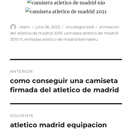
Autor
Publicado
Categorías
Etiquetas
istern
julio 26, 2023
Uncategorized
alineacion
el
del atletico de madrid 2019
,
camiseta atletico de madrid
2010 11
,
entradas atletico de madrid bernabeu
Navegación
ANTERIOR
de
como conseguir una camiseta
Entrada
anterior:
firmada del atletico de madrid
entradas
SIGUIENTE
atletico madrid equipacion
Entrada