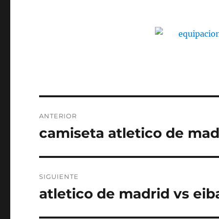
Navegación
ANTERIOR
de
camiseta atletico de ma
Entrada
anterior:
entradas
SIGUIENTE
atletico de madrid vs ei
Entrada
siguiente: