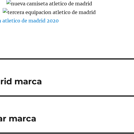
drid marca
bar marca