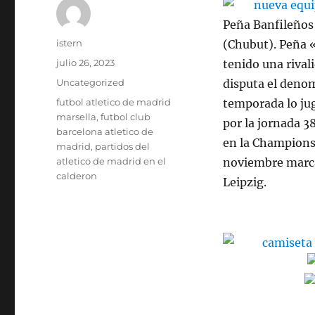
Peña Banfileños
Autor
istern
(Chubut). Peña «
Publicado
julio 26, 2023
tenido una rival
el
Categorías
Uncategorized
disputa el denom
Etiquetas
futbol atletico de madrid
temporada lo jugó
marsella
,
futbol club
por la jornada 3
barcelona atletico de
en la Champions 
madrid
,
partidos del
atletico de madrid en el
noviembre marca
calderon
Leipzig.