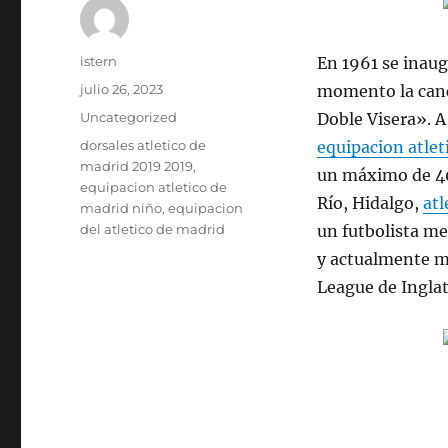
Autor
istern
En 1961 se inaugu
Publicado
julio 26, 2023
momento la canc
el
Categorías
Uncategorized
Doble Visera». A
Etiquetas
dorsales atletico de
equipacion atlet
madrid 2019 2019
,
un máximo de 40
equipacion atletico de
Río, Hidalgo,
atl
madrid niño
,
equipacion
del atletico de madrid
un futbolista m
y actualmente m
League de Inglat