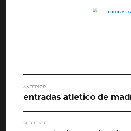
Navegación
ANTERIOR
de
entradas atletico de mad
Entrada
anterior:
entradas
SIGUIENTE