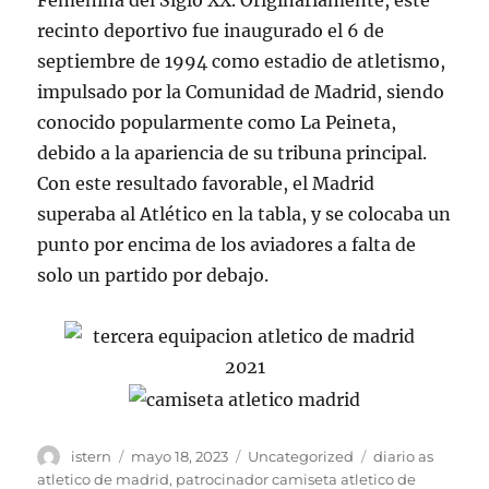
Femenina del Siglo XX. Originariamente, este
recinto deportivo fue inaugurado el 6 de
septiembre de 1994 como estadio de atletismo,
impulsado por la Comunidad de Madrid, siendo
conocido popularmente como La Peineta,
debido a la apariencia de su tribuna principal.
Con este resultado favorable, el Madrid
superaba al Atlético en la tabla, y se colocaba un
punto por encima de los aviadores a falta de
solo un partido por debajo.
Autor
Publicado
Categorías
Etiquetas
istern
mayo 18, 2023
Uncategorized
diario as
el
atletico de madrid
,
patrocinador camiseta atletico de