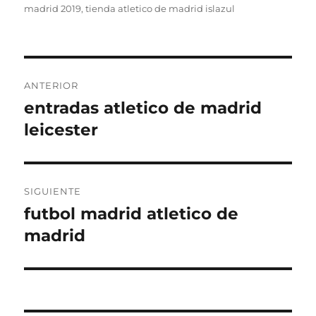
madrid 2019
,
tienda atletico de madrid islazul
Navegación
ANTERIOR
de
entradas atletico de madrid
Entrada
anterior:
leicester
entradas
SIGUIENTE
futbol madrid atletico de
Entrada
siguiente:
madrid