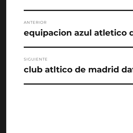
Navegación
ANTERIOR
de
equipacion azul atletico
Entrada
anterior:
entradas
SIGUIENTE
club atltico de madrid d
Entrada
siguiente: