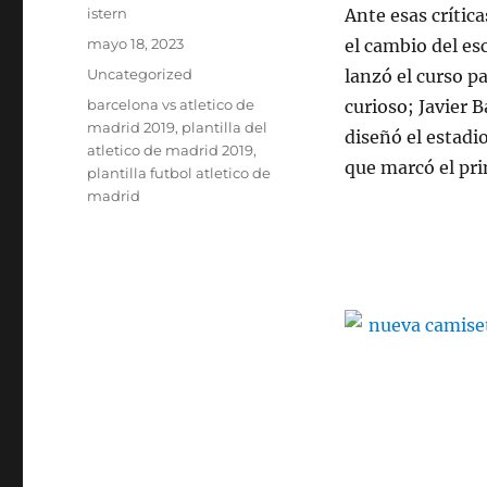
Autor
istern
Ante esas crític
Publicado
mayo 18, 2023
el cambio del es
el
Categorías
Uncategorized
lanzó el curso p
Etiquetas
barcelona vs atletico de
curioso; Javier B
madrid 2019
,
plantilla del
diseñó el estadi
atletico de madrid 2019
,
que marcó el pri
plantilla futbol atletico de
madrid