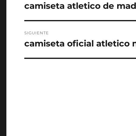
de
camiseta atletico de mad
Entrada
anterior:
entradas
SIGUIENTE
camiseta oficial atletico
Entrada
siguiente: