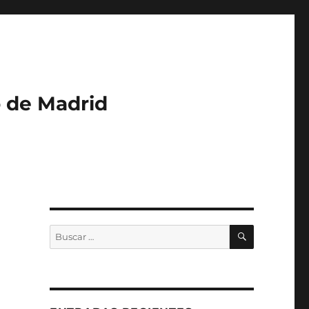
o de Madrid
a
BUSCAR
Buscar
por: