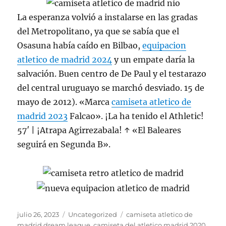
La esperanza volvió a instalarse en las gradas
del Metropolitano, ya que se sabía que el
Osasuna había caído en Bilbao,
equipacion
atletico de madrid 2024
y un empate daría la
salvación. Buen centro de De Paul y el testarazo
del central uruguayo se marchó desviado. 15 de
mayo de 2012). «Marca
camiseta atletico de
madrid 2023
Falcao». ¡La ha tenido el Athletic!
57′ | ¡Atrapa Agirrezabala! ↑ «El Baleares
seguirá en Segunda B».
Publicado
Categorías
Etiquetas
julio 26, 2023
Uncategorized
camiseta atletico de
el
madrid dream league
,
camiseta del atletico madrid 2020
,