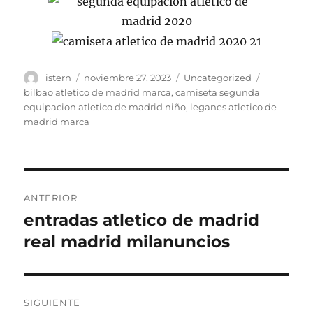
Autor
Publicado
Categorías
Etiquetas
istern
noviembre 27, 2023
Uncategorized
el
bilbao atletico de madrid marca
,
camiseta segunda
equipacion atletico de madrid niño
,
leganes atletico de
madrid marca
Navegación
ANTERIOR
de
entradas atletico de madrid
Entrada
anterior:
real madrid milanuncios
entradas
SIGUIENTE