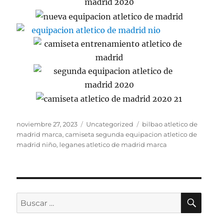
Publicado
Categorías
Etiquetas
noviembre 27, 2023
Uncategorized
bilbao atletico de
el
madrid marca
,
camiseta segunda equipacion atletico de
madrid niño
,
leganes atletico de madrid marca
BU
Buscar
por: