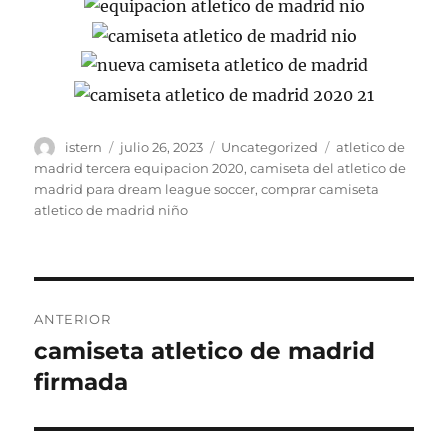
Autor
Publicado
Categorías
Etiquetas
istern
julio 26, 2023
Uncategorized
atletico de
el
madrid tercera equipacion 2020
,
camiseta del atletico de
madrid para dream league soccer
,
comprar camiseta
atletico de madrid niño
Navegación
ANTERIOR
de
camiseta atletico de madrid
Entrada
anterior:
firmada
entradas