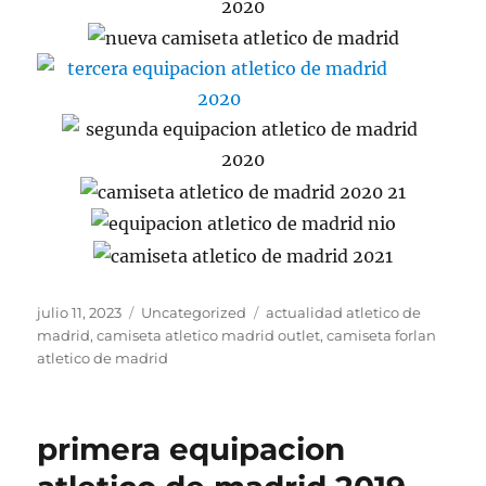
Publicado
Categorías
Etiquetas
julio 11, 2023
Uncategorized
actualidad atletico de
el
madrid
,
camiseta atletico madrid outlet
,
camiseta forlan
atletico de madrid
primera equipacion