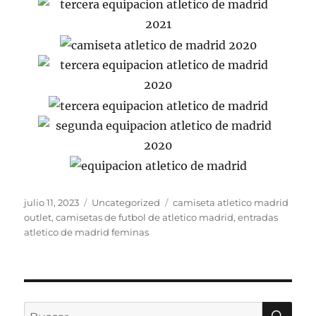
Publicado
Categorías
Etiquetas
julio 11, 2023
Uncategorized
camiseta atletico madrid
el
outlet
,
camisetas de futbol de atletico madrid
,
entradas
atletico de madrid feminas
BU
Buscar