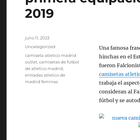
2019
Publicado
julio 11, 2023
el
Categorías
Uncategorized
Una famosa frase
Etiquetas
camiseta atletico madrid
hinchas en el Es
outlet
,
camisetas de futbol
fueron Falcionis
de atletico madrid
,
camisetas atleti
entradas atletico de
madrid feminas
trabaja el aspec
consideran al Fa
fútbol y se aut