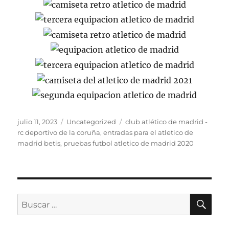
Publicado
Categorías
Etiquetas
julio 11, 2023
Uncategorized
club atlético de madrid -
el
rc deportivo de la coruña
,
entradas para el atletico de
madrid betis
,
pruebas futbol atletico de madrid 2020
BU
Buscar
por: