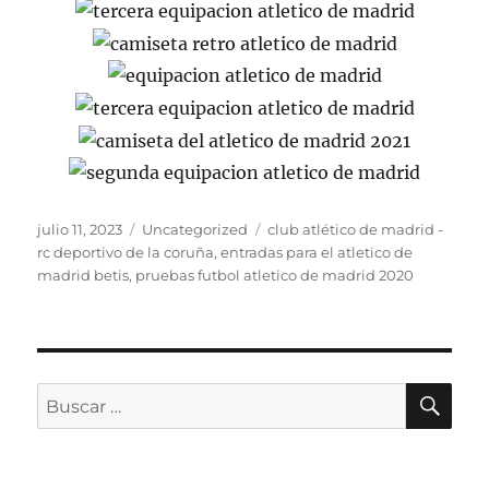
Publicado
Categorías
Etiquetas
julio 11, 2023
Uncategorized
club atlético de madrid -
el
rc deportivo de la coruña
,
entradas para el atletico de
madrid betis
,
pruebas futbol atletico de madrid 2020
BU
Buscar
por: