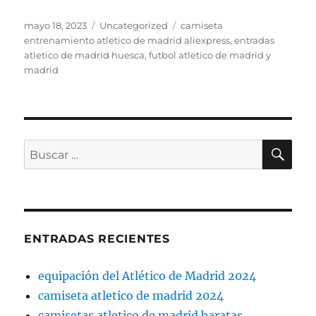
Publicado
Categorías
Etiquetas
mayo 18, 2023
Uncategorized
camiseta
el
entrenamiento atletico de madrid aliexpress
,
entradas
atletico de madrid huesca
,
futbol atletico de madrid y
madrid
BU
Buscar
por:
ENTRADAS RECIENTES
equipación del Atlético de Madrid 2024
camiseta atletico de madrid 2024
camisetas atletico de madrid baratas