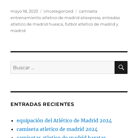
Publicado
Categorías
Etiquetas
mayo 18, 2023
Uncategorized
camiseta
el
entrenamiento atletico de madrid aliexpress
,
entradas
atletico de madrid huesca
,
futbol atletico de madrid y
madrid
BU
Buscar
por:
ENTRADAS RECIENTES
equipación del Atlético de Madrid 2024
camiseta atletico de madrid 2024
camisetas atletico de madrid baratas