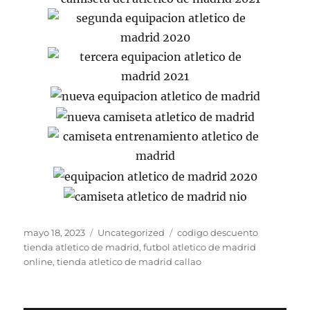
Publicado
Categorías
Etiquetas
mayo 18, 2023
Uncategorized
codigo descuento
el
tienda atletico de madrid
,
futbol atletico de madrid
online
,
tienda atletico de madrid callao