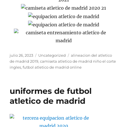
Publicado
Categorías
Etiquetas
julio 26, 2023
Uncategorized
alineacion del atletico
el
de madrid 2019
,
camiseta atletico de madrid niño el corte
ingles
,
futbol atletico de madrid online
uniformes de futbol
atletico de madrid