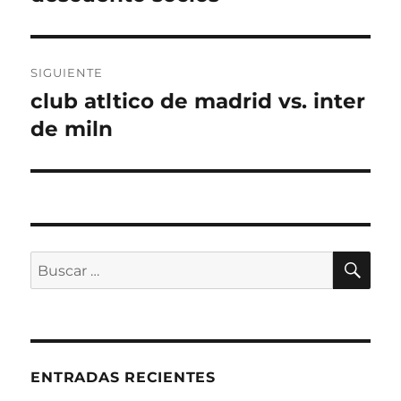
SIGUIENTE
club atltico de madrid vs. inter
Entrada
siguiente:
de miln
BU
Buscar
por:
ENTRADAS RECIENTES