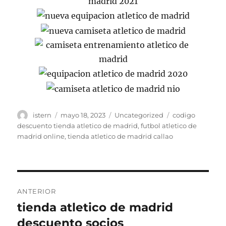
Autor
Publicado
Categorías
Etiquetas
istern
mayo 18, 2023
Uncategorized
codigo
el
descuento tienda atletico de madrid
,
futbol atletico de
madrid online
,
tienda atletico de madrid callao
Navegación
ANTERIOR
de
tienda atletico de madrid
Entrada
anterior:
descuento socios
entradas