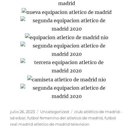
Publicado
Categorías
Etiquetas
julio 26, 2023
Uncategorized
club atlético de madrid -
el
sd eibar
,
futbol femenino del atletico de madrid
,
futbol
real madrid atletico de madrid television