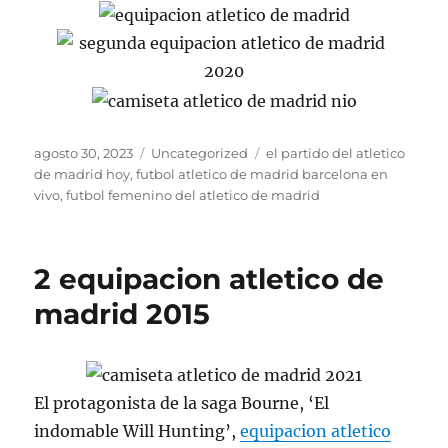
Publicado
Categorías
Etiquetas
agosto 30, 2023
Uncategorized
el partido del atletico
el
de madrid hoy
,
futbol atletico de madrid barcelona en
vivo
,
futbol femenino del atletico de madrid
2 equipacion atletico de
madrid 2015
El protagonista de la saga Bourne, ‘El
indomable Will Hunting’,
equipacion atletico