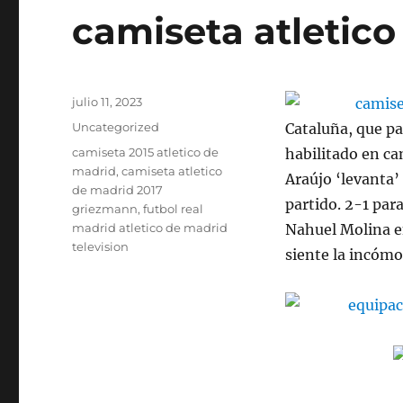
camiseta atletico
Publicado
julio 11, 2023
el
Categorías
Uncategorized
Cataluña, que pa
Etiquetas
camiseta 2015 atletico de
habilitado en ca
madrid
,
camiseta atletico
Araújo ‘levanta’
de madrid 2017
partido. 2-1 par
griezmann
,
futbol real
madrid atletico de madrid
Nahuel Molina env
television
siente la incóm