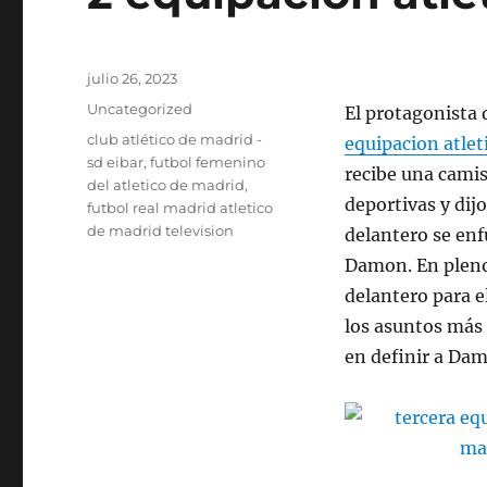
Publicado
julio 26, 2023
el
Categorías
Uncategorized
El protagonista 
Etiquetas
club atlético de madrid -
equipacion atlet
sd eibar
,
futbol femenino
recibe una camis
del atletico de madrid
,
deportivas y dij
futbol real madrid atletico
de madrid television
delantero se enf
Damon. En pleno 
delantero para e
los asuntos más
en definir a Dam