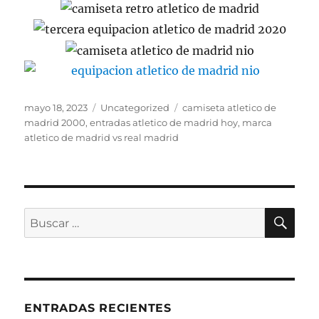
Publicado
Categorías
Etiquetas
mayo 18, 2023
Uncategorized
camiseta atletico de
el
madrid 2000
,
entradas atletico de madrid hoy
,
marca
atletico de madrid vs real madrid
BU
Buscar
por:
ENTRADAS RECIENTES