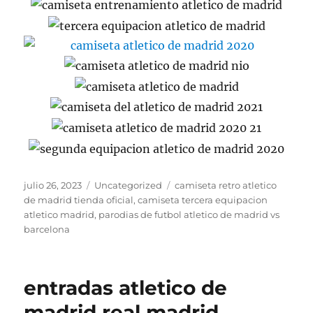
Publicado
Categorías
Etiquetas
julio 26, 2023
Uncategorized
camiseta retro atletico
el
de madrid tienda oficial
,
camiseta tercera equipacion
atletico madrid
,
parodias de futbol atletico de madrid vs
barcelona
entradas atletico de
madrid real madrid