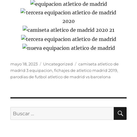
Publicado
Categorías
Etiquetas
mayo 18, 2023
Uncategorized
camiseta atletico de
el
madrid 3 equipacion
,
fichajes de atletico madrid 2019
,
parodias de futbol atletico de madrid vs barcelona
BU
Buscar
por: